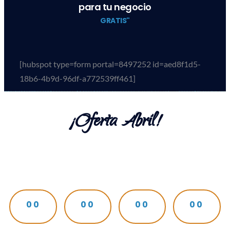
para tu negocio
GRATIS"
[hubspot type=form portal=8497252 id=aed8f1d5-
18b6-4b9d-96df-a772539ff461]
¡Oferta Abril!
00
00
00
00
DÍAS
HORAS
MINUTOS
SEGUNDOS